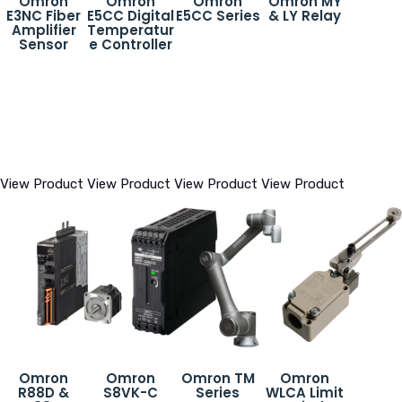
Omron
Omron
Omron
Omron MY
E3NC Fiber
E5CC Digital
E5CC Series
& LY Relay
Amplifier
Temperatur
Sensor
e Controller
View Product
View Product
View Product
View Product
Omron
Omron
Omron TM
Omron
R88D &
S8VK-C
Series
WLCA Limit