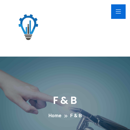
F & B
Home
F & B