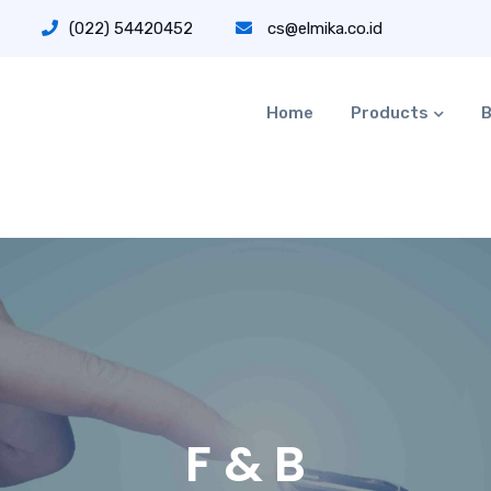
(022) 54420452
cs@elmika.co.id
Home
Products
B
F & B