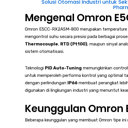
Solusi Otomasi Industri untuk Se
Pharm
Mengenal Omron E
Omron E5CC-RX2ASM-800 merupakan temperature co
mengontrol suhu secara presisi pada berbagai proses 
Thermocouple
,
RTD (Pt100)
, maupun sinyal ana
sistem otomatisasi.
Teknologi
PID Auto-Tuning
memungkinkan controll
untuk memperoleh performa kontrol yang optimal tan
dengan perlindungan
IP66
membuat perangkat lebih 
digunakan di lingkungan industri yang menuntut kean
Keunggulan Omron
Beberapa keunggulan yang membuat Omron tipe ini men