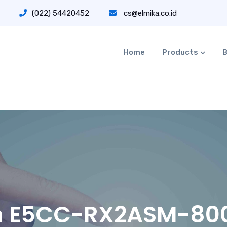
(022) 54420452
cs@elmika.co.id
Home
Products
B
n E5CC-RX2ASM-800 